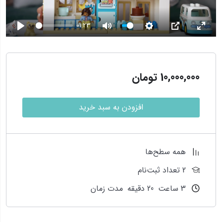
01:23
Play
Mute
Settings
PIP
Enter
10,000,000
تومان
افزودن به سبد خرید
همه سطح‌ها
2 تعداد ثبت‌نام
3
ساعت
20
دقیقه
مدت زمان