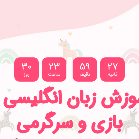
30
23
59
25
ثانیه
دقیقه
ساعت
روز
وزش زبان انگلیسی ب
بازی و سرگرمی