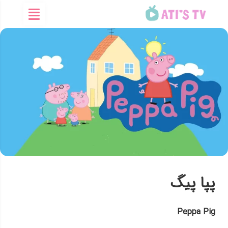
پپا پیگ
Peppa Pig