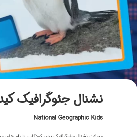
نشنال جئوگرافیک کید
National Geographic Kids
مجلات نشنال جئوگرافیک برای کودکان، با نام های م