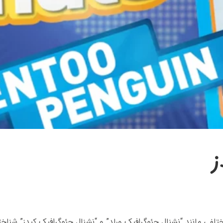
ز
ختلفی مانند “نشنال جئوگرافیک ورلد” و “نشنال جئوگرافیک کیدز” شن