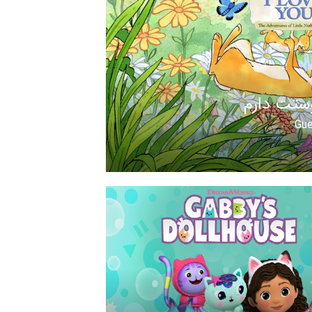
ستت دارم
Gue