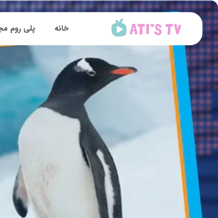
خانه
پلی روم مج