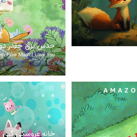
حدس بزن چقدر دو
ss How Much I Love You
خانه عروسکی گبی