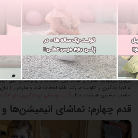
متن درگیر شود و زبان را بهتر یاد بگیرد.
راهنمای جامع انتخاب بهترین کتاب‌های آموزش زبان انگلیسی برای 
قدم سوم: استفاده از موسیقی و آ
موسیقی یک ابزار جادویی برای آموزش انگلیسی به کودکان است. آ
تکرار کلمات، به کودکان کمک می‌کنند که کلمات و عبارات جدید را ب
Old MacDonald Had a Farm
،
Twinkle Twinkle Little Star
و
us
هستند که می‌توانند تاثیر زیادی در یادگیری داشته باشند.
مربیان می‌توانند همراه با کودک این آهنگ‌ها را بخوانند و حتی حرکا
نه تنها یادگیری را تقویت می‌کند بلکه لحظات شاد و مفرحی را برای 
مناسب بیشتری هستید،
مقاله
تأثیر موسیقی در یادگیری زبان انگلیسی کودکان: 
قدم چهارم: تماشای انیمیشن‌ها و 