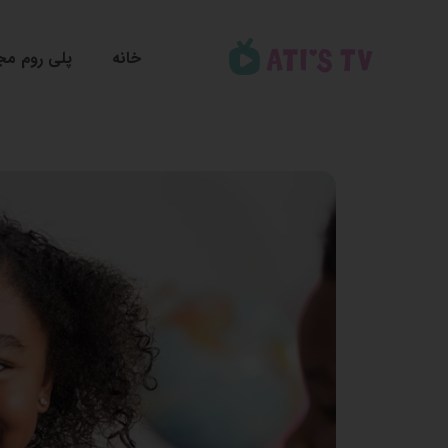
خانه
پلی روم مج