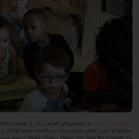
کارتون کودک دوزبانه
و انیمیشن‌های آموزشی یکی از بهترین ابزارها
محتواها به دلیل داشتن تصاویر جذاب و مکالمات ساده، کودکان را ب
مثل
Dora the Explorer
،
Peppa Pig
و
Blue’s Clues
از جمله محتوا