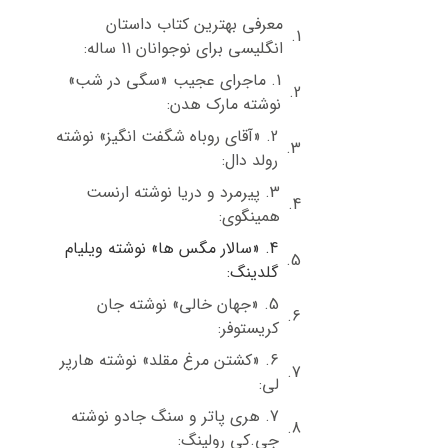
معرفی بهترین کتاب داستان
انگلیسی برای نوجوانان 11 ساله:
1. ماجرای عجیب «سگی در شب»
نوشته مارک هدن:
2. «آقای روباه شگفت انگیز» نوشته
رولد دال:
3. پیرمرد و دریا نوشته ارنست
همینگوی:
4. «سالار مگس ها» نوشته ویلیام
گلدینگ:
5. «جهان خالی» نوشته جان
کریستوفر:
6. «کشتن مرغ مقلد» نوشته هارپر
لی:
7. هری پاتر و سنگ جادو نوشته
جی.کی رولینگ: