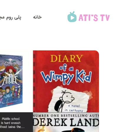
خانه
پلی روم مج