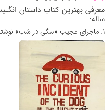
ساله:
1. ماجرای عجیب «سگی در شب» نوشته مارک هدن: