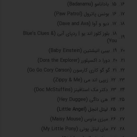
15. بادانامو (Badanamu)
16. بونس پاترول (Paw Patrol)
17. دیو و آوا (Dave and Ava)
18. بلوز کلوز اند یو | ردپای آبی (Blue’s Clues &
You)
19. بیبی انیشتین (Baby Einstein)
20. دورا د اکسپلورر (Dora the Explorer)
21. گو گو کاری کارسون (Go Go Cory Carson)
22. زیپی اند می (Zippy & Me)
23. دکتر مک استافینز (Doc McStuffins)
24. هی داگی (Hey Duggee)
25. لیتل انجل (Little Angel)
26. میزی ماوس (Maisy Mouse)
27. مای لیتل پونی (My Little Pony)