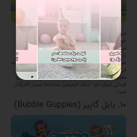
درباره یک توله سگ آبی‌رنگ به نام
بلویی
است که همراه
خواهرش، بینگو، و والدینش ماجراهای روزمره را تجربه
می‌کند. هر قسمت از این قصه نشان می‌دهد که چگونه
بازی و تخیل نقش مهمی در یادگیری و رشد کودکان دارد.
بلویی و بینگو در هر داستان چالش‌های کوچک زندگی را یاد
می‌گیرند، مانند حل اختلافات، همکاری و خلاقیت. این
مجموعه بر ارزش‌های خانوادگی، محبت و لحظات شیرین
کودکی تمرکز دارد. سبک انیمیشن ساده اما بسیار تأثیرگذار
است.
10. بابل گاپیز (Bubble Guppies)