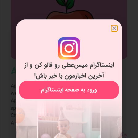
اینستاگرام میس‌عطی رو فالو کن و از
Apple Rhyme
آخرین اخبارمون با خبر باش!
Apples – yellow, red, and green,
ورود به صفحه اینستاگرام
we bob for apples at Halloween.
Apple juice and apple pie,
applesauce is fun to try.
Crunchy apples – have a bite!
A slice of apple is pure delight.
چگونه با استفاده از کارتون‌ها، زبان انگلیسی را به کودکان