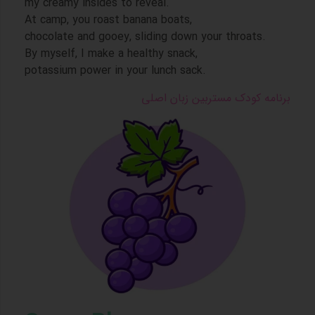
my creamy insides to reveal.
At camp, you roast banana boats,
chocolate and gooey, sliding down your throats.
By myself, I make a healthy snack,
potassium power in your lunch sack.
برنامه کودک مستربین زبان اصلی