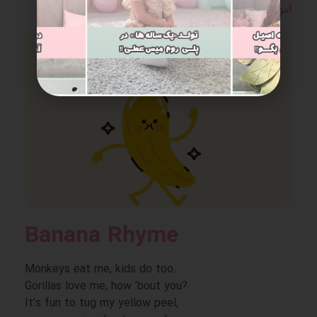
آموزش دهیم
Banana Rhyme
Monkeys eat me, kids do too.
Gorillas love me, how ’bout you?
It’s fun to tug my yellow peel,